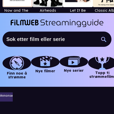
Now and Then - The Last Beatles Song
Airheads
Let It Be
Nye serier
Nye filmer
Topp ti
Finn noe å
strømmefilm
strømme
Annonse