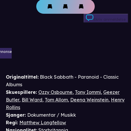
Skriv anmeldelse
nnonse
Originaltittel:
Black Sabbath - Paranoid - Classic
Albums
Skuespillere
:
Ozzy Osbourne
,
Tony Iommi
,
Geezer
Butler
,
Bill Ward
,
Tom Allom
,
Deena Weinstein
,
Henry
Rollins
Sjanger
:
Dokumentar / Musikk
Regi
:
Matthew Longfellow
Nasjonalitet
:
Storbritannia