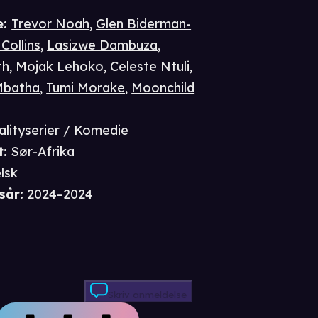
e
:
Trevor Noah
,
Glen Biderman-
Collins
,
Lasizwe Dambuza
,
th
,
Mojak Lehoko
,
Celeste Ntuli
,
batha
,
Tumi Morake
,
Moonchild
alityserier / Komedie
t
:
Sør-Afrika
lsk
sår
:
2024–2024
Skriv anmeldelse