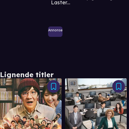
Laster...
Annonse
Lignende titler