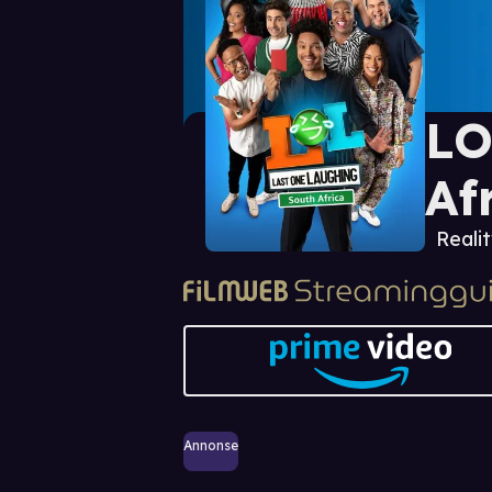
LO
Af
Reali
Annonse