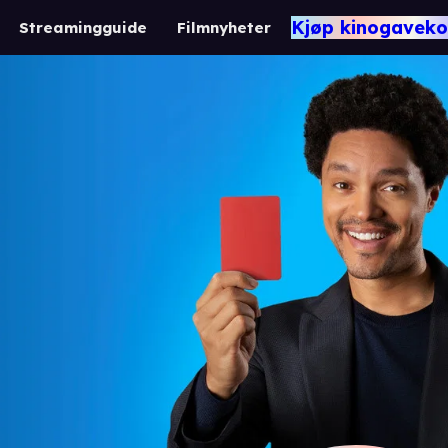
Kjøp kinogaveko
Streamingguide
Filmnyheter