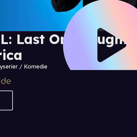
L: Last One Laughin
rica
tyserier / Komedie