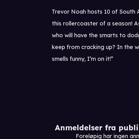
Trevor Noah hosts 10 of South A
this rollercoaster of a season! As
who will have the smarts to dod
keep from cracking up? In the w
smells funny, I’m on it!”
Anmeldelser fra publ
Foreløpig har ingen an