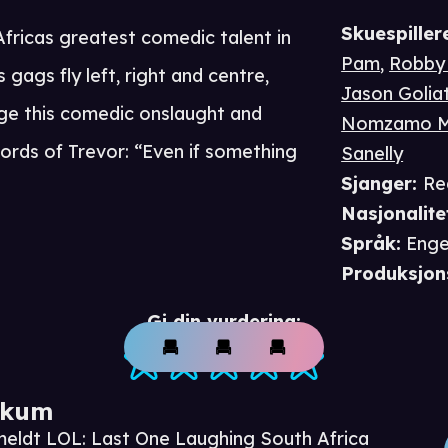
Skuespiller
fricas greatest comedic talent in
Pam
,
Robby 
 gags fly left, right and centre,
Jason Golia
ge this comedic onslaught and
Nomzamo M
ords of Trevor: “Even if something
Sanelly
Sjanger
:
Re
Nasjonalite
Språk
:
Enge
Produksjon
Gi din vurdering:
ikum
meldt LOL: Last One Laughing South Africa