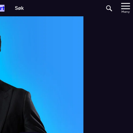
rt
Meny