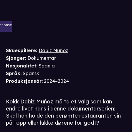
nnonse
Skuespillere
:
Dabiz Muñoz
Sjanger
:
Dokumentar
Nasjonalitet
:
Spania
Språk
:
Spansk
Produksjonsår
:
2024–2024
Kokk Dabiz Muñoz må ta et valg som kan
endre livet hans i denne dokumentarserien:
Skal han holde den berømte restauranten sin
på topp eller lukke dørene for godt?