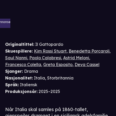
nnonse
Originaltittel:
Il Gattopardo
Skuespillere
:
Kim Rossi Stuart
,
Benedetta Porcaroli
,
Saul Nanni
,
Paolo Calabresi
,
Astrid Meloni
,
Francesco Colella
,
Greta Esposito
,
Deva Cassel
Sjanger
:
Drama
Nasjonalitet
:
Italia, Storbritannia
Språk
:
Italiensk
Produksjonsår
:
2025–2025
Når Italia skal samles på 1860-tallet,
gjenspeiler dramaet i en siciliansk adelsfamilie