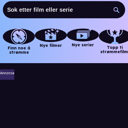
Nye serier
Nye filmer
Topp ti
Finn noe å
strømmefilm
strømme
Annonse