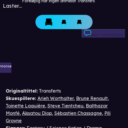
Foreløpig har ingen anmeldt Transfers
Laster...
Skriv anmeldelse
nnonse
Originaltittel:
Transferts
Skuespillere
:
Arieh Worthalter
,
Brune Renault
,
Toinette Laquière
,
Steve Tientcheu
,
Balthazar
Monfé
,
Aïssatou Diop
,
Sébastien Chassagne
,
Pili
Groyne