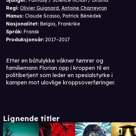
Sjanger
:
Fantasy / Science fiction / Drama
Regi
:
Olivier Guignard
,
Antoine Charreyron
Manus
:
Claude Scasso
,
Patrick Bénédek
Nasjonalitet
:
Belgia, Frankrike
Språk
:
Fransk
Produksjonsår
:
2017–2017
Etter en båtulykke våkner tømrer og
familiemann Florian opp i kroppen til en
politibetjent som leder en spesialstyrke i
kampen mot ulovlige kroppsoverføringer.
Lignende titler