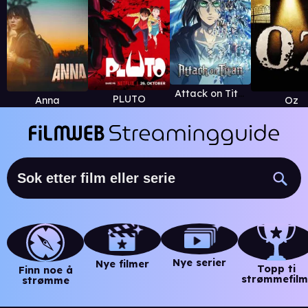
Attack on Titan
PLUTO
Anna
Oz
Nye serier
Nye filmer
Topp ti
Finn noe å
strømmefilm
strømme