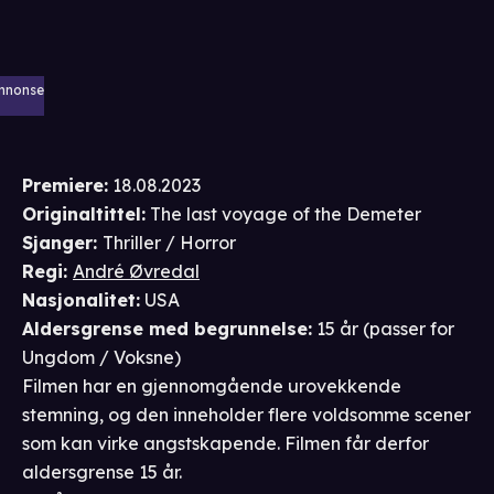
nnonse
Premiere
:
18.08.2023
Originaltittel:
The last voyage of the Demeter
Sjanger
:
Thriller / Horror
Regi
:
André Øvredal
Nasjonalitet
:
USA
Aldersgrense
med begrunnelse
:
15 år
(passer for
Ungdom / Voksne
)
Filmen har en gjennomgående urovekkende
stemning, og den inneholder flere voldsomme scener
som kan virke angstskapende. Filmen får derfor
aldersgrense 15 år.