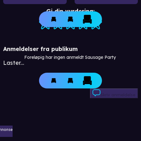
Gi din vurdering:
Anmeldelser fra publikum
Foreløpig har ingen anmeldt Sausage Party
Laster...
Skriv anmeldelse
nnonse