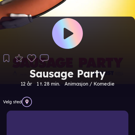
Sausage Party
12 år
1 t. 28 min.
Animasjon / Komedie
Velg sted