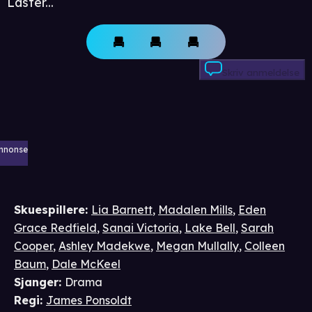
Laster...
Skriv anmeldelse
nnonse
Skuespillere
:
Lia Barnett
,
Madalen Mills
,
Eden
Grace Redfield
,
Sanai Victoria
,
Lake Bell
,
Sarah
Cooper
,
Ashley Madekwe
,
Megan Mullally
,
Colleen
Baum
,
Dale McKeel
Sjanger
:
Drama
Regi
:
James Ponsoldt