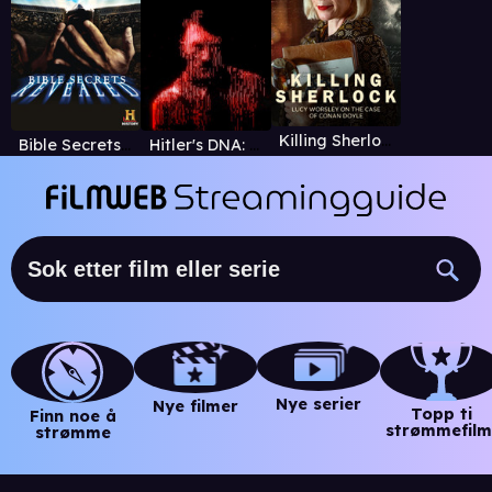
Killing Sherlock: Lucy Worsley on the Case of Conan Doyle
Bible Secrets Revealed
Hitler's DNA: Blueprint of a Dictator
Nye serier
Nye filmer
Topp ti
Finn noe å
strømmefilm
strømme