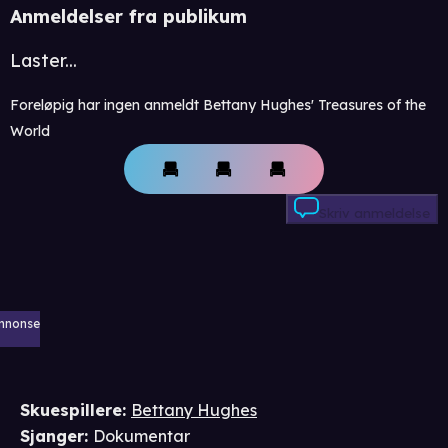
Anmeldelser fra publikum
Laster...
Foreløpig har ingen anmeldt Bettany Hughes' Treasures of the
World
Skriv anmeldelse
nnonse
Skuespillere
:
Bettany Hughes
Sjanger
:
Dokumentar