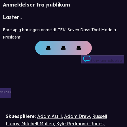
Anmeldelser fra publikum
Laster...
Foreløpig har ingen anmeldt JFK: Seven Days That Made a
President
Skriv anmeldelse
nnonse
Skuespillere
:
Adam Astill
,
Adam Drew
,
Russell
Lucas
,
Mitchell Mullen
,
Kyle Redmond-Jones
,