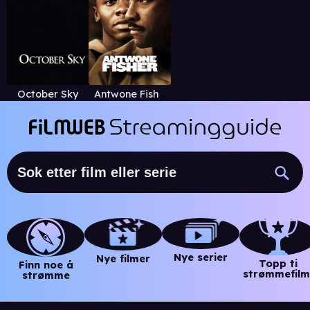
October Sky
Antwone Fisher
Nye serier
Nye filmer
Topp ti
Finn noe å
strømmefilm
strømme